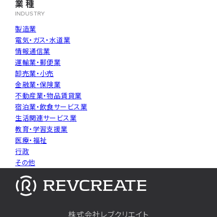
業種
INDUSTRY
製造業
電気・ガス・水道業
情報通信業
運輸業・郵便業
卸売業・小売
金融業・保険業
不動産業・物品賃貸業
宿泊業・飲食サービス業
生活関連サービス業
教育・学習支援業
医療・福祉
行政
その他
株式会社レブクリエイト