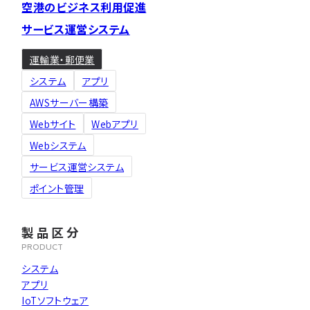
空港のビジネス利用促進
開発実績
サービス運営システム
顧客インタビュー
運輸業・郵便業
システム
アプリ
会社概要
AWSサーバー構築
開発ブログ
Webサイト
Webアプリ
Webシステム
採用情報
サービス運営システム
代表メッセージ
ポイント管理
理念
製品区分
レブクリエイトで叶えられる働き方
PRODUCT
数字で見るレブクリエイト
システム
職種紹介＆募集要項
アプリ
IoTソフトウェア
社員インタビュー