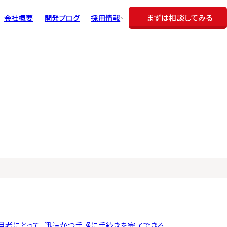
まずは相談してみる
会社概要
開発ブログ
採用情報
代表メッセージ
理念
レブクリエイトで叶えられる働き方
数字で見るレブクリエイト
職種紹介＆募集要項
社員インタビュー
よくある質問
エントリー
利用者にとって、迅速かつ手軽に手続きを完了できる