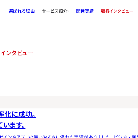
選ばれる理由
サービス紹介
開発実績
顧客インタビュー
システム開発
アプリ開発
IoTソフトウェア開発
インタビュー
インフラ構築（AWS）
AIソリューション開発
率化に成功。
います。
デザインやアプリの使いやすさに優れた実績がありました。 ビジネス