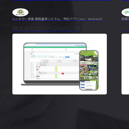
識と
にご相談に乗ってくださり、一緒に解決に向けて取り組
お
んでいただく姿勢に感銘を受け、この会社なら任せられ
を
ると確信したことが決め手となりました。
も
レンタカー事業 業務基幹システム／予約アプリ（ios／Android）
医療
のインタビューを見
株式会社ガッツ・ジャパン 様
株
ーを見る