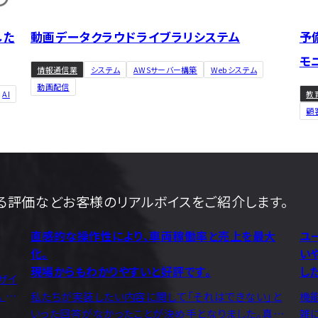
動画データクラウドライブラリシステム
予
した
モ
情報通信業
システム
AWSサーバー構築
Webシステム
動画配信
教
AI
顧
る評価などお客様のリアルボイスをご紹介します。
直感的な操作性により、車両稼働率と売上を最大
ユ
化。
い
現場からもわかりやすいと好評です。
した
ザイ
 ビ
私たちが実装したい内容に関して「それはできない」と
機
了
いった回答がなかったことが決め⼿となりました。真摯
雑