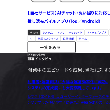
【自社サービス】AIチャット・ぬい撮りに対応
推し活モバイルアプリ（ios／Android）
その他
システム
アプリ
Webサイト
ネイティブアプリ
AR
地図カスタマイズ
位置情報
ゲーム
一覧をみる
開発実績の
Interview
顧客インタビュー
開発中のエピソードや成果、当社に対す
利用者・運営側共に大幅な運営効率化に成功。
システムの完成度にも大変満足しています。
レブクリエイト様は、ユーザーインターフェースのデ
ンやアプリの使いやすさに優れた実績がありました。
ジネス利用者にとって、迅速かつ手軽に手続きを完