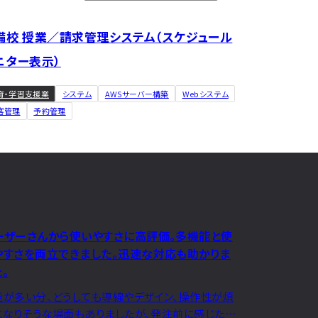
備校 授業／請求管理システム（スケジュール
ニター表示）
育・学習支援業
システム
AWSサーバー構築
Webシステム
客管理
予約管理
ーザーさんから使いやすさに高評価。多機能と使
やすさを両立できました。迅速な対応も助かりま
。
能が多い分、どうしても導線やデザイン、操作性が煩
になりそうな場面もありましたが、発注前に感じたと