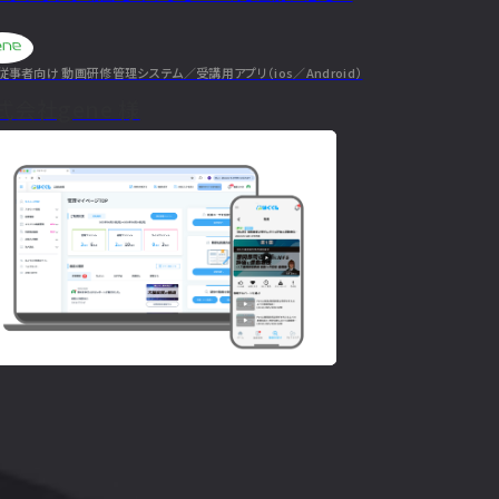
り弊社の要望をしっかり押さえた上で、様々なご提案
いただきました。 そのおかげで、多機能でありながら
、直感的に操作できるシステムに仕上が…
従事者向け 動画研修管理システム／受講用アプリ（ios／Android）
る
のインタビューを見る
式会社gene 様