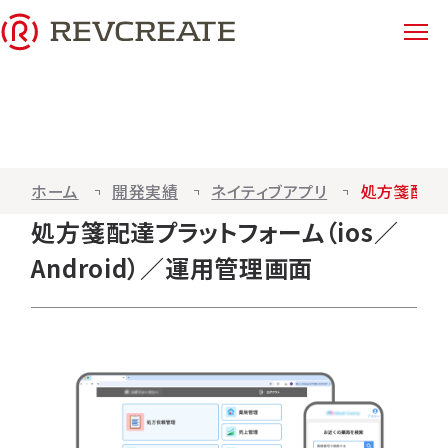
まずは相談してみる
選ばれる理由
ホーム
開発実績
ネイティブアプリ
処方箋配達プ
サービス紹介
処方箋配達プラットフォーム（ios／
システム開発
Android）／運用管理画面
アプリ開発
IoTソフトウェア開発
インフラ構築（AWS）
AIソリューション開発