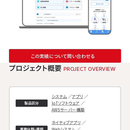
開発実績
顧客インタビュー
会社概要
開発ブログ
この実績について問い合わせる
プロジェクト概要
採用情報
PROJECT OVERVIEW
代表メッセージ
理念
システム
アプリ
レブクリエイトで叶えられる働き方
IoTソフトウェア
製品区分
数字で見るレブクリエイト
AWSサーバー構築
職種紹介＆募集要項
ネイティブアプリ
社員インタビュー
Webシステム
業務分野・種類